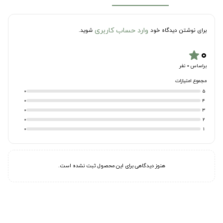
وارد حساب کاربری
برای نوشتن دیدگاه خود
شوید.
۰
star
براساس 0 نفر
مجموع امتیازات
0
5
0
4
0
3
0
2
0
1
هنوز دیدگاهی برای این محصول ثبت نشده است.