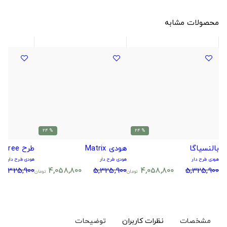
محصولات مشابه
% 24
% 24
بالنسیاگا
هودی Matrix
طرح Digital Tree.
هودی طرح دار
هودی طرح دار
هودی طرح دار
5,325,900
4,058,800
5,325,900
4,058,800
5,325,900
تومان
تومان
مشخصات
نظرات کاربران
توضیحات