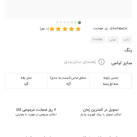
star
star
star
star
star
GP-6FWHZH - کد 108454
(0 نظر)
لباس
دورس
friends
رنگ
راهنمای سایزبندی
info
سایز لباس
جنس پارچه
تنخور لباس (نسبت به سایز)
مدل یقه
سه نخ پنبه
آزاد
گرد
تحویل در کمترین زمان
۷ روز ضمانت مرجوعی کالا
امکان تحویل با پیک فوری و چاپار
امکان مرجوعی در صورت نا رضایتی