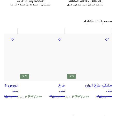
روش‌های پرداخت منعطف
خدمات پس از خرید
پرداخت قسطی و پرداخت درب منزل
پشتیبانی از شنبه تا چهارشنبه 9 الی 18
محصولات مشابه
% 24
% 24
مشکی طرح ایران
طرح
دورس The Beatles
دورس
دورس
دورس
4,510,000
3,437,000
4,510,000
3,437,000
4,510,000
تومان
تومان