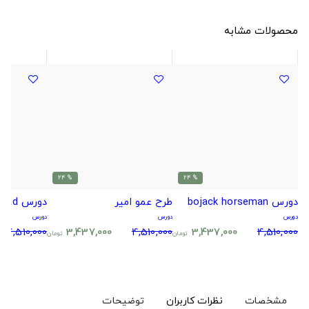
محصولات مشابه
% 24
% 24
دورس bojack horseman
طرح عمو امیر
دورس radiohead
دورس
دورس
دورس
4,510,000
3,437,000
4,510,000
3,437,000
4,510,000
تومان
تومان
مشخصات
نظرات کاربران
توضیحات