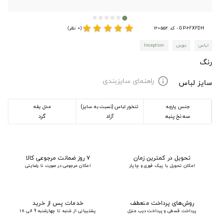
star
star
star
star
star
GP-6FXFDH - کد 120552
(0 نظر)
لباس
دورس
Inception
رنگ
راهنمای سایزبندی
info
سایز لباس
جنس پارچه
تنخور لباس (نسبت به سایز)
مدل یقه
سه نخ پنبه
آزاد
گرد
تحویل در کمترین زمان
۷ روز ضمانت مرجوعی کالا
امکان تحویل با پیک فوری و چاپار
امکان مرجوعی در صورت نا رضایتی
روش‌های پرداخت منعطف
خدمات پس از خرید
پرداخت قسطی و پرداخت درب منزل
پشتیبانی از شنبه تا چهارشنبه 9 الی 18