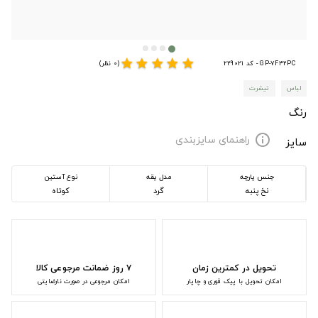
star
star
star
star
star
GP-7F32PC - کد 229021
(0 نظر)
لباس
تیشرت
رنگ
راهنمای سایزبندی
info
سایز
جنس پارچه
مدل یقه
نوع آستین
نخ پنبه
گرد
کوتاه
تحویل در کمترین زمان
۷ روز ضمانت مرجوعی کالا
امکان تحویل با پیک فوری و چاپار
امکان مرجوعی در صورت نارضایتی