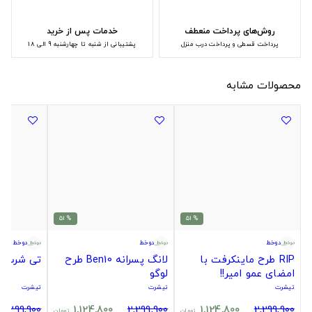
روش‌های پرداخت منعطف
خدمات پس از خرید
پرداخت قسطی و پرداخت درب منزل
پشتیبانی از شنبه تا چهارشنبه 9 الی 18
محصولات مشابه
% 51
% 51
دوخط
دوخط
دوخط
RIP طرح ماینکرفت با
لانگ پسرانه Ben10 طرح
تی شرت لد
امضای عمو امیر!!
لوگو
تیشرت
تیشرت
تیشرت
2,299,900
1,124,800
2,299,900
1,124,800
2,299,900
تومان
تومان