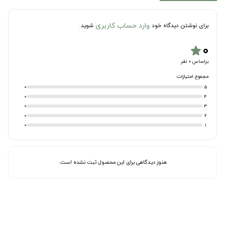
وارد حساب کاربری
برای نوشتن دیدگاه خود
شوید.
۰
star
براساس 0 نفر
مجموع امتیازات
0
5
0
4
0
3
0
2
0
1
هنوز دیدگاهی برای این محصول ثبت نشده است.