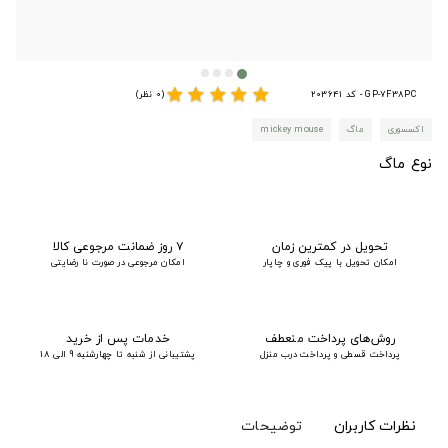
star
star
star
star
star
GP-7F38PC - کد 203641
(0 نظر)
اکسسوری
ماگ
mickey mouse
نوع ماگ
تحویل در کمترین زمان
۷ روز ضمانت مرجوعی کالا
امکان تحویل با پیک فوری و چاپار
امکان مرجوعی در صورت نا رضایتی
روش‌های پرداخت منعطف
خدمات پس از خرید
پرداخت قسطی و پرداخت درب منزل
پشتیبانی از شنبه تا چهارشنبه 9 الی 18
نظرات کاربران
توضیحات