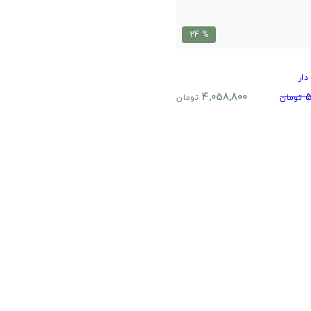
% 24
ار
4,058,800
5
تومان
تومان