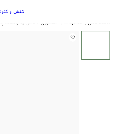
کفش و کتون
صفحه اصلی
محصولات
اکسسوری
موس پد و دسک پد