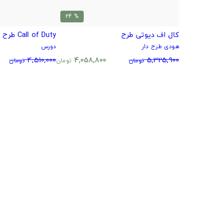
% 24
کال اف دیوتی طرح
Call of Duty طرح مدرن وارفر گوست
هودی طرح دار
دورس
4,510,000
4,058,800
5,325,900
تومان
تومان
تومان