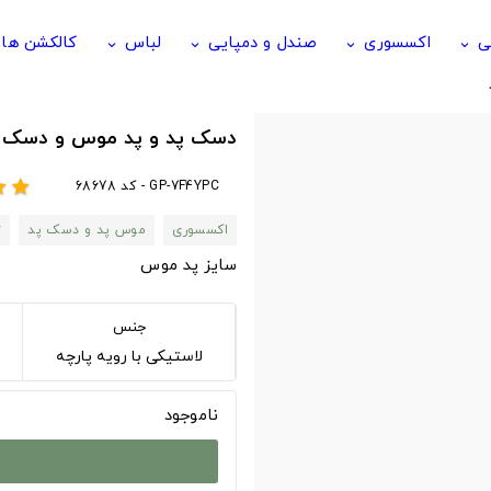
ی
اکسسوری
صندل و دمپایی
لباس
کالکشن ها
keyboard_arrow_down
keyboard_arrow_down
keyboard_arrow_down
keyboard_arrow_down
دسک پد و پد موس و دسک پد با طرح 
GP-7F4YPC - کد 68678
ar
star
اکسسوری
موس پد و دسک پد
y
سایز پد موس
جنس
لاستیکی با رویه پارچه
ناموجود