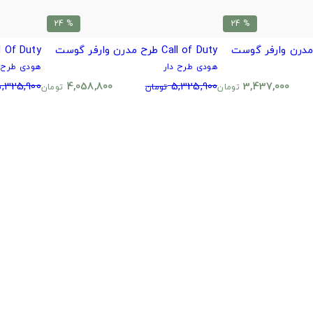
% 24
% 24
Call of Duty طرح مدرن وارفر گوست
Call Of Duty طرح 
هودی طرح دار
هودی طرح د
,325,900
4,058,800
5,325,900
3,437,000
تومان
تومان
تومان