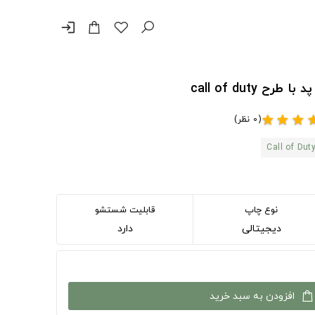
login
call of duty
(0 نظر)
star
star
star
st
Call of Dut
نوع چاپ
قابلیت شستشو
دیجیتالی
دارد
افزودن به سبد خرید