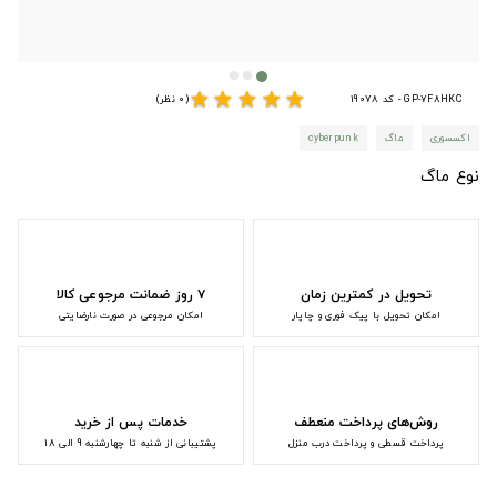
star
star
star
star
star
GP-7F8HKC - کد 19078
(0 نظر)
اکسسوری
ماگ
cyberpunk
نوع ماگ
تحویل در کمترین زمان
۷ روز ضمانت مرجوعی کالا
امکان تحویل با پیک فوری و چاپار
امکان مرجوعی در صورت نارضایتی
روش‌های پرداخت منعطف
خدمات پس از خرید
پرداخت قسطی و پرداخت درب منزل
پشتیبانی از شنبه تا چهارشنبه 9 الی 18