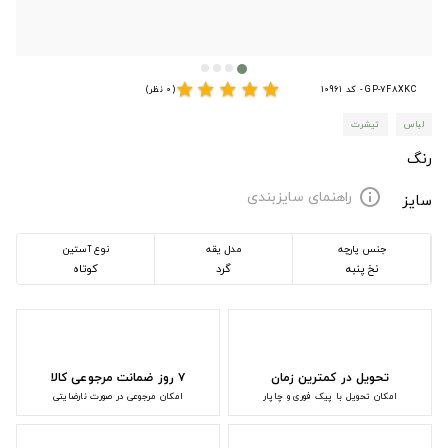
star
star
star
star
star
GP-7F8XKC - کد 10961
(0 نظر)
لباس
تیشرت
رنگ
راهنمای سایزبندی
info
سایز
جنس پارچه
مدل یقه
نوع آستین
نخ پنبه
گرد
کوتاه
تحویل در کمترین زمان
۷ روز ضمانت مرجوعی کالا
امکان تحویل با پیک فوری و چاپار
امکان مرجوعی در صورت نارضایتی