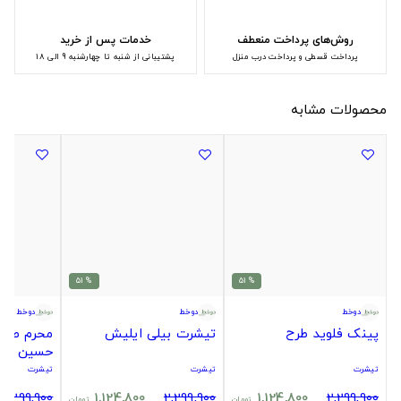
روش‌های پرداخت منعطف
خدمات پس از خرید
پرداخت قسطی و پرداخت درب منزل
پشتیبانی از شنبه تا چهارشنبه 9 الی 18
محصولات مشابه
% 51
% 51
دوخط
دوخط
دوخط
پینک فلوید طرح
تیشرت بیلی ایلیش
محرم طرح ی
حسین
تیشرت
تیشرت
تیشرت
2,299,900
1,124,800
2,299,900
1,124,800
2,299,900
تومان
تومان