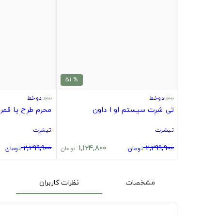
% 51
دوخط
دوخط
تی شرت سیستم او ا داون
محرم طرح یا قمر
تیشرت
تیشرت
2,299,900
1,124,800
2,299,900
تومان
تومان
تومان
مشخصات
نظرات کاربران