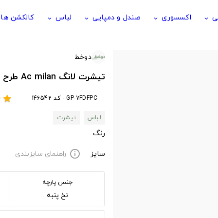
ی
اکسسوری
صندل و دمپایی
لباس
کالکشن ها
keyboard_arrow_down
keyboard_arrow_down
keyboard_arrow_down
keyboard_arrow_down
دوخط
تیشرت لانگ Ac milan طرح La Storia del Milan
GP-7FDFPC - کد 146542
r
star
لباس
تیشرت
رنگ
سایز
راهنمای سایزبندی
info
جنس پارچه
نخ پنبه