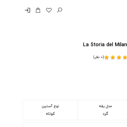
login
(0 نظر)
star
star
star
sta
مدل یقه
نوع آستین
گرد
کوتاه