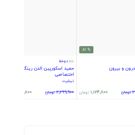
% 51
% 51
دوخط
رون و بیرون
حمید اسکورپین الدن رینگ مرچ
اختصاصی
تیشرت
1,124,800
2,299,900
1,124,800
2
تومان
تومان
تومان
تومان