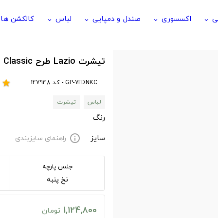
ی
اکسسوری
صندل و دمپایی
لباس
کالکشن ها
keyboard_arrow_down
keyboard_arrow_down
keyboard_arrow_down
keyboard_arrow_down
تیشرت Lazio طرح Forza Lazio Classic
GP-7FDNKC - کد 147948
r
star
لباس
تیشرت
رنگ
سایز
راهنمای سایزبندی
info
جنس پارچه
نخ پنبه
1,124,800
تومان