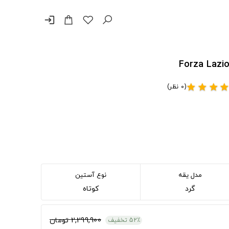
login
(0 نظر)
star
star
star
sta
مدل یقه
نوع آستین
گرد
کوتاه
2,299,900 تومان
52٪ تخفیف