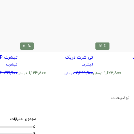
% 51
% 51
تی شرت دریک
تیشرت RIP طرح بتمن مشکی سفید
تیشرت
تیشرت
2,299,900
1,124,800
2,299,900
1,124,800
تومان
تومان
تومان
توضیحات
مجموع امتیازات
5
4