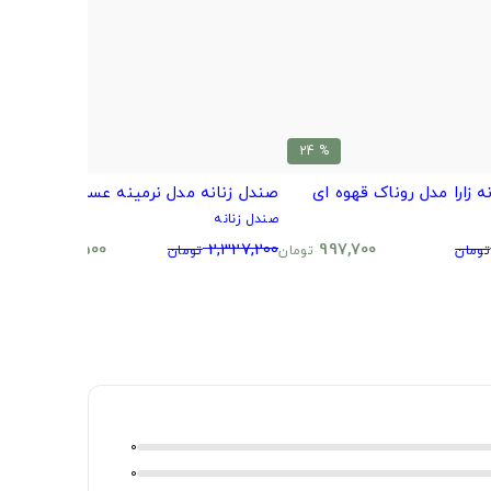
% 37
% 24
ه زارا مدل روناک قهوه ای
صندل زنانه مدل نرمینه عسلی
ص
صندل زنانه
ص
0
1,461,500
2,327,200
997,700
تومان
تومان
تومان
تومان
0
0