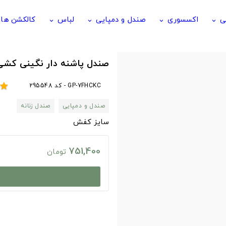
ی
اکسسوری
صندل و دمپایی
لباس
کالکشن ها
keyboard_arrow_down
keyboard_arrow_down
keyboard_arrow_down
keyboard_arrow_down
صندل پاشنه دار نگینی کش
GP-7FHCKC - کد 295548
star
صندل و دمپایی
صندل زنانه
سایز کفش
751,400
تومان