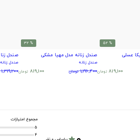
% 32
% 52
کا عسلی
صندل زنانه مدل مهیا مشکی
صندل زنان
صندل زنانه
صندل زنانه
1,319,200
819,100
1,196,400
819,100
تومان
تومان
تومان
مجموع امتیازات
5
۰
4
star
براساس 0 نفر