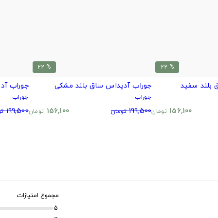
% 22
% 22
 بلند سفید
جوراب آدیداس ساق بلند مشکی
جوراب آد
جوراب
جوراب
199,500
156,100
199,500
156,100
تومان
تومان
تومان
تو
مجموع امتیازات
5