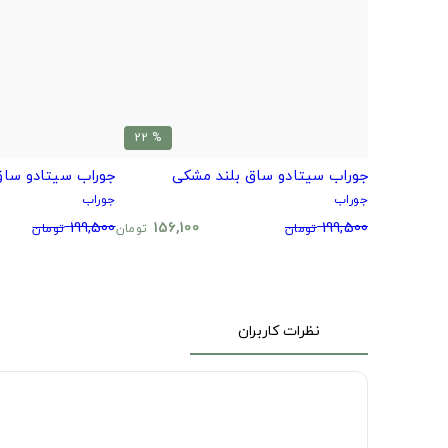
% 22
جوراب سیتادو ساق بلند مشکی
جوراب سیتادو ساق
جوراب
جوراب
199,500
156,100
199,500
تومان
تومان
تومان
نظرات کاربران