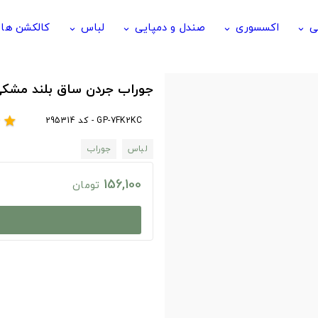
ی
اکسسوری
صندل و دمپایی
لباس
کالکشن ها
keyboard_arrow_down
keyboard_arrow_down
keyboard_arrow_down
keyboard_arrow_down
جوراب جردن ساق بلند مشک
GP-7FK2KC - کد 295314
r
star
لباس
جوراب
156,100
تومان