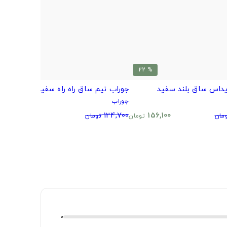
% 27
% 22
یداس ساق بلند سفید
جوراب نیم ساق راه راه سفید مشکی
ج
م
جوراب
ج
91,600
124,700
156,100
مان
تومان
تومان
تومان
0
0