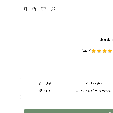
login
(0 نظر)
star
star
star
star
نوع فعالیت
نوع ساق
روزمره و استایل خیابانی
نیم ساق