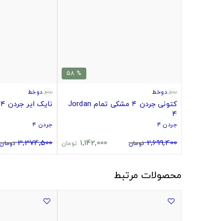
% 58
دوخط
دوخط
کتونی جردن ۴ مشکی تمام Jordan
نایک ایر جردن 4 مشکی طوسی
4
جردن ۴
جردن ۴
3,374,500
1,142,000
2,699,400
تومان
تومان
تومان
محصولات مرتبط