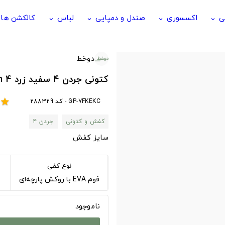
ی
اکسسوری
صندل و دمپایی
لباس
کالکشن ها
keyboard_arrow_down
keyboard_arrow_down
keyboard_arrow_down
keyboard_arrow_down
دوخط
کتونی جردن ۴ سفید زرد Jordan 4
GP-7FKEKC - کد 288329
star
کفش و کتونی
جردن ۴
سایز کفش
نوع کفی
فوم EVA با روکش پارچه‌ای
ناموجود