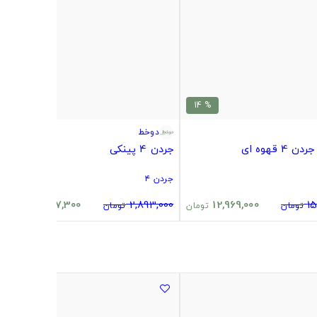
% 15
% 14
دوخط
4 قهوه ای
جردن 4 پینکی
جردن ۴
2,447,300
2,893,000
12,969,000
15
تومان
تومان
تومان
تومان