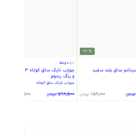
% 20
% 22
دوخط
یتادو ساق بلند سفید
جوراب نایک ساق کوتاه 3 تایی طرح
و رنگ رندوم
جوراب نایک ساق کوتاه
480,500
598,500
156,100
تومان
تومان
تومان
تومان