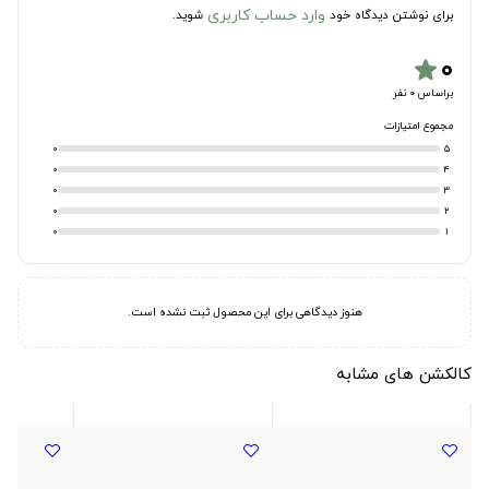
وارد حساب کاربری
برای نوشتن دیدگاه خود
شوید.
۰
star
براساس 0 نفر
مجموع امتیازات
0
5
0
4
0
3
0
2
0
1
هنوز دیدگاهی برای این محصول ثبت نشده است.
کالکشن های مشابه