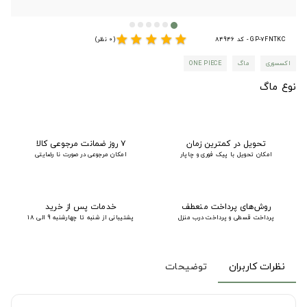
star
star
star
star
star
GP-7FNTKC - کد 84946
(0 نظر)
اکسسوری
ماگ
ONE PIECE
نوع ماگ
تحویل در کمترین زمان
۷ روز ضمانت مرجوعی کالا
امکان تحویل با پیک فوری و چاپار
امکان مرجوعی در صورت نا رضایتی
روش‌های پرداخت منعطف
خدمات پس از خرید
پرداخت قسطی و پرداخت درب منزل
پشتیبانی از شنبه تا چهارشنبه 9 الی 18
نظرات کاربران
توضیحات