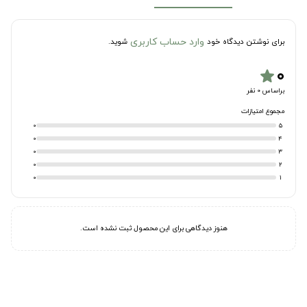
وارد حساب کاربری
برای نوشتن دیدگاه خود
شوید.
۰
star
براساس 0 نفر
مجموع امتیازات
0
5
0
4
0
3
0
2
0
1
هنوز دیدگاهی برای این محصول ثبت نشده است.