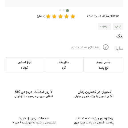
star
star
star
star
star
GP-7FUWKC - کد 248630
(0 نظر)
لباس
تیشرت
رنگ
راهنمای سایزبندی
info
سایز
جنس پارچه
مدل یقه
نوع آستین
نخ پنبه
گرد
کوتاه
تحویل در کمترین زمان
۷ روز ضمانت مرجوعی کالا
امکان تحویل با پیک فوری و چاپار
امکان مرجوعی در صورت نا رضایتی
روش‌های پرداخت منعطف
خدمات پس از خرید
پرداخت قسطی و پرداخت درب منزل
پشتیبانی از شنبه تا چهارشنبه 9 الی 18