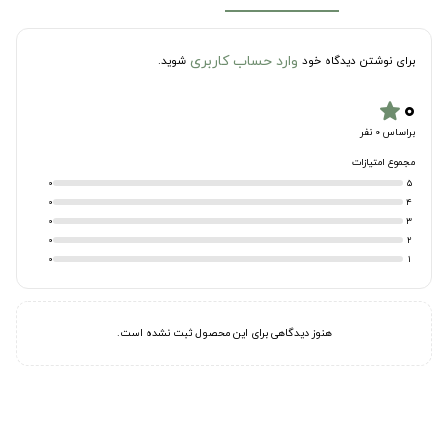
وارد حساب کاربری
برای نوشتن دیدگاه خود
شوید.
۰
star
براساس 0 نفر
مجموع امتیازات
0
5
0
4
0
3
0
2
0
1
هنوز دیدگاهی برای این محصول ثبت نشده است.