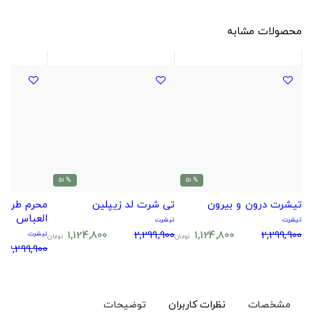
محصولات مشابه
% 51
% 51
تیشرت درون و بیرون
تی شرت لد زیپلین
محرم طرح ی
العباس
تیشرت
تیشرت
1,124,800
2,299,900
1,124,800
2,299,900
تیشرت
تومان
تومان
2,299,900
مشخصات
نظرات کاربران
توضیحات