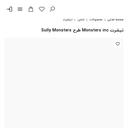
login
menu
صفحه اصلی
محصولات
لباس
تیشرت
تیشرت Monsters inc طرح Sully Monsters