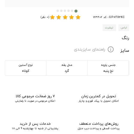
star
star
star
star
star
GP-7FX4KC - کد 123402
(0 نظر)
لباس
تیشرت
رنگ
راهنمای سایزبندی
info
سایز
جنس پارچه
مدل یقه
نوع آستین
نخ پنبه
گرد
کوتاه
تحویل در کمترین زمان
۷ روز ضمانت مرجوعی کالا
امکان تحویل با پیک فوری و چاپار
امکان مرجوعی در صورت نا رضایتی
روش‌های پرداخت منعطف
خدمات پس از خرید
پرداخت قسطی و پرداخت درب منزل
پشتیبانی از شنبه تا چهارشنبه 9 الی 18