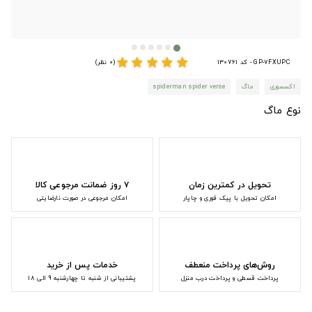
star
star
star
star
star
GP-7FXUPC - کد 130761
(0 نظر)
اکسسوری
ماگ
spiderman spider verse
نوع ماگ
تحویل در کمترین زمان
۷ روز ضمانت مرجوعی کالا
امکان تحویل با پیک فوری و چاپار
امکان مرجوعی در صورت نارضایتی
روش‌های پرداخت منعطف
خدمات پس از خرید
پرداخت قسطی و پرداخت درب منزل
پشتیبانی از شنبه تا چهارشنبه 9 الی 18