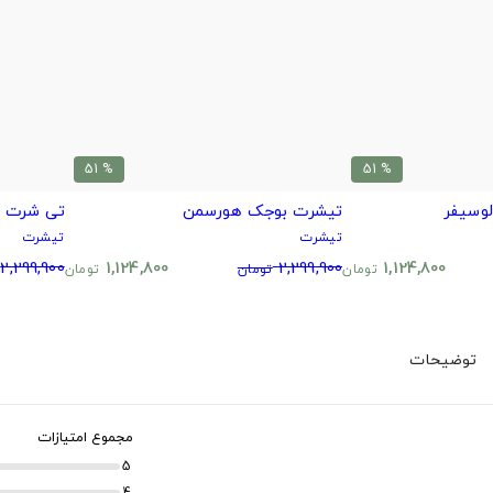
% 51
% 51
وسیفر
تیشرت بوجک هورسمن
تی شرت ک
تیشرت
تیشرت
2,299,900
1,124,800
2,299,900
1,124,800
تومان
تومان
تومان
توضیحات
مجموع امتیازات
5
4