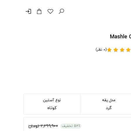
login
(0 نظر)
star
star
star
sta
مدل یقه
نوع آستین
گرد
کوتاه
2,299,900 تومان
52٪ تخفیف