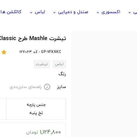
ی
اکسسوری
صندل و دمپایی
لباس
کالکشن ها
keyboard_arrow_down
keyboard_arrow_down
keyboard_arrow_down
keyboard_arrow_down
تیشرت Mashle طرح Mashle Classic
GP-7FXXKC - کد 127023
r
star
لباس
تیشرت
رنگ
سایز
راهنمای سایزبندی
info
جنس پارچه
نخ پنبه
1,124,800
تومان