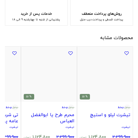
روش‌های پرداخت منعطف
خدمات پس از خرید
پرداخت قسطی و پرداخت درب منزل
پشتیبانی از شنبه تا چهارشنبه 9 الی 18
محصولات مشابه
% 51
% 51
دوخط
دوخط
دوخط
تیشرت لیلو و استیچ
محرم طرح یا ابوالفضل
تی شرت ک
العباس
عامه پسن
تیشرت
تیشرت
تیشرت
2,299,900
1,124,800
2,299,900
1,124,800
2,299,900
تومان
تومان