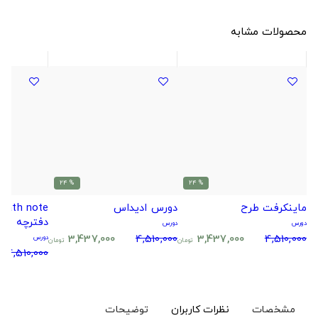
محصولات مشابه
% 24
% 24
ماینکرفت طرح
دورس ادیداس
دفترچه مر
دورس
دورس
3,437,000
4,510,000
3,437,000
4,510,000
دورس
تومان
تومان
4,510,000
مشخصات
نظرات کاربران
توضیحات