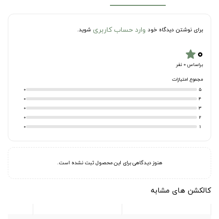
وارد حساب کاربری
برای نوشتن دیدگاه خود
شوید.
۰
star
براساس 0 نفر
مجموع امتیازات
0
5
0
4
0
3
0
2
0
1
هنوز دیدگاهی برای این محصول ثبت نشده است.
کالکشن های مشابه