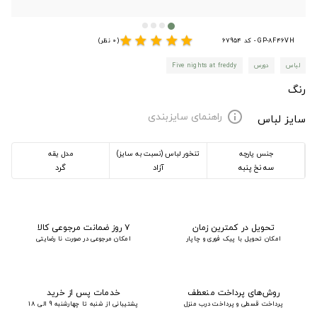
star
star
star
star
star
GP-8F46VH - کد 67954
(0 نظر)
لباس
دورس
Five nights at freddy
رنگ
راهنمای سایزبندی
info
سایز لباس
جنس پارچه
تنخور لباس (نسبت به سایز)
مدل یقه
سه نخ پنبه
آزاد
گرد
تحویل در کمترین زمان
۷ روز ضمانت مرجوعی کالا
امکان تحویل با پیک فوری و چاپار
امکان مرجوعی در صورت نا رضایتی
روش‌های پرداخت منعطف
خدمات پس از خرید
پرداخت قسطی و پرداخت درب منزل
پشتیبانی از شنبه تا چهارشنبه 9 الی 18