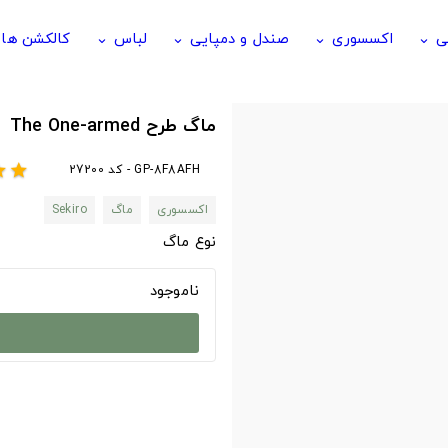
ی
اکسسوری
صندل و دمپایی
لباس
کالکشن ها
keyboard_arrow_down
keyboard_arrow_down
keyboard_arrow_down
keyboard_arrow_down
ماگ طرح The One-armed
GP-8F8AFH - کد 27200
ar
star
اکسسوری
ماگ
Sekiro
نوع ماگ
ناموجود