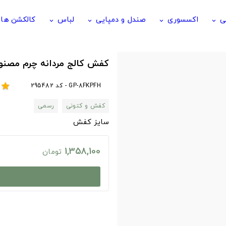
ی
اکسسوری
صندل و دمپایی
لباس
کالکشن ها
keyboard_arrow_down
keyboard_arrow_down
keyboard_arrow_down
keyboard_arrow_down
کفش کالج مردانه چرم مصن
GP-8FKPFH - کد 295482
star
کفش و کتونی
رسمی
سایز کفش
1,358,100
تومان