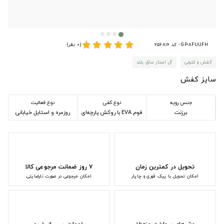
star
star
star
star
star
GP-8FUUFH - کد 256816
(0 نظر)
کفش و کتونی
آل استار ساق بلند
سایز کفش
جنس رویه
نوع کفی
نوع فعالیت
برزنت
فوم EVA با روکش پارچه‌ای
روزمره و استایل خیابانی
تحویل در کمترین زمان
۷ روز ضمانت مرجوعی کالا
امکان تحویل با پیک فوری و چاپار
امکان مرجوعی در صورت نارضایتی