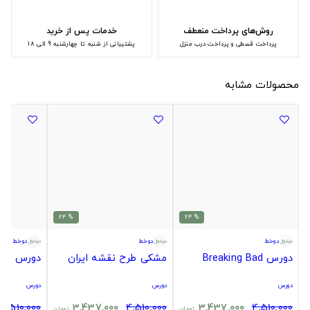
روش‌های پرداخت منعطف
خدمات پس از خرید
پرداخت قسطی و پرداخت درب منزل
پشتیبانی از شنبه تا چهارشنبه 9 الی 18
محصولات مشابه
% 24
% 24
دوخط
دوخط
دوخط
دورس Breaking Bad
مشکی طرح نقشه ایران
دورس بارس
دورس
دورس
دورس
4,510,000
3,437,000
4,510,000
3,437,000
4,510,000
تومان
تومان