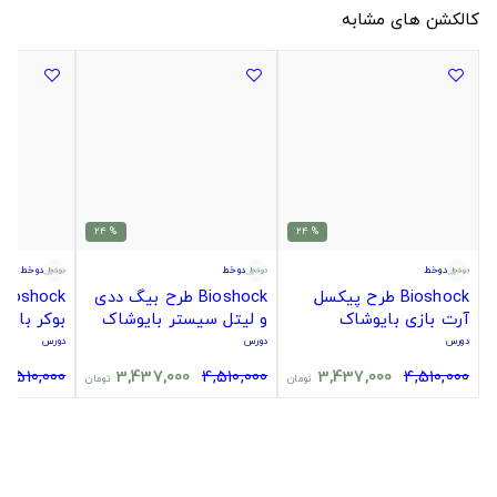
کالکشن های مشابه
% 24
% 24
دوخط
دوخط
دوخط
Bioshock طرح پیکسل
Bioshock طرح بیگ ددی
آرت بازی بایوشاک
و لیتل سیستر بایوشاک
بوکر بایو
دورس
دورس
دورس
4,510,000
3,437,000
4,510,000
3,437,000
4,510,000
تومان
تومان