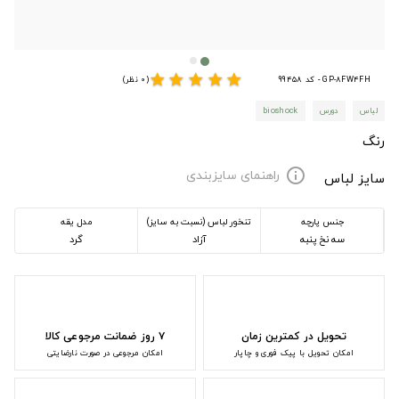
star
star
star
star
star
GP-8FW4FH - کد 99458
(0 نظر)
لباس
دورس
bioshock
رنگ
راهنمای سایزبندی
info
سایز لباس
جنس پارچه
تنخور لباس (نسبت به سایز)
مدل یقه
سه نخ پنبه
آزاد
گرد
تحویل در کمترین زمان
۷ روز ضمانت مرجوعی کالا
امکان تحویل با پیک فوری و چاپار
امکان مرجوعی در صورت نارضایتی