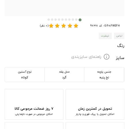
star
star
star
star
star
GP-8FWEFH - کد 97371
(0 نظر)
لباس
تیشرت
رنگ
راهنمای سایزبندی
info
سایز
جنس پارچه
مدل یقه
نوع آستین
نخ پنبه
گرد
کوتاه
تحویل در کمترین زمان
۷ روز ضمانت مرجوعی کالا
امکان تحویل با پیک فوری و چاپار
امکان مرجوعی در صورت نارضایتی