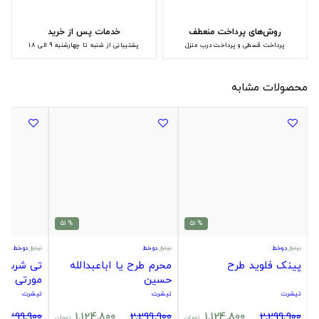
روش‌های پرداخت منعطف
خدمات پس از خرید
پرداخت قسطی و پرداخت درب منزل
پشتیبانی از شنبه تا چهارشنبه 9 الی 18
محصولات مشابه
% 51
% 51
دوخط
دوخط
دوخط
پینک فلوید طرح
محرم طرح یا اباعبدالله
تی شرت ط
حسین
مورتی
تیشرت
تیشرت
تیشرت
2,299,900
1,124,800
2,299,900
1,124,800
2,299,900
تومان
تومان