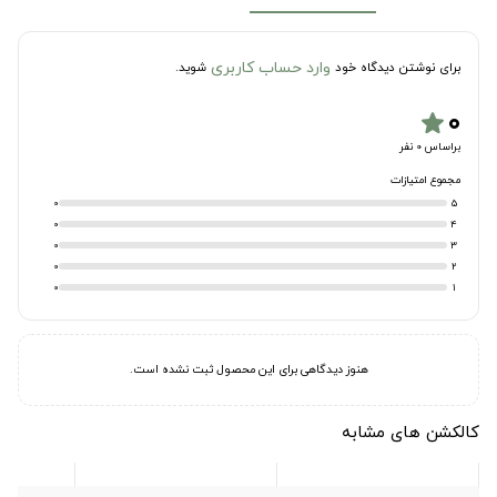
وارد حساب کاربری
برای نوشتن دیدگاه خود
شوید.
۰
star
براساس 0 نفر
مجموع امتیازات
0
5
0
4
0
3
0
2
0
1
هنوز دیدگاهی برای این محصول ثبت نشده است.
کالکشن های مشابه