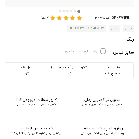
star
star
star
star
star
GP-8FWNFH - کد 100478
(0 نظر)
لباس
دورس
FULLMETAL ALCHEMIST
رنگ
راهنمای سایزبندی
info
سایز لباس
جنس پارچه
تنخور لباس (نسبت به سایز)
مدل یقه
سه نخ پنبه
آزاد
گرد
تحویل در کمترین زمان
۷ روز ضمانت مرجوعی کالا
امکان تحویل با پیک فوری و چاپار
امکان مرجوعی در صورت نا رضایتی
روش‌های پرداخت منعطف
خدمات پس از خرید
پرداخت قسطی و پرداخت درب منزل
پشتیبانی از شنبه تا چهارشنبه 9 الی 18