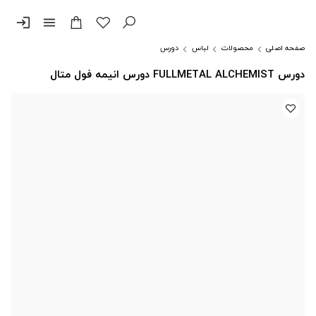
login
menu
صفحه اصلی
محصولات
لباس
دورس
دورس FULLMETAL ALCHEMIST دورس انیمه فول متال