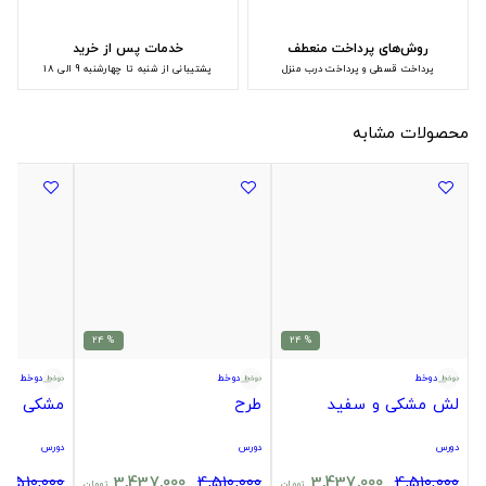
روش‌های پرداخت منعطف
خدمات پس از خرید
پرداخت قسطی و پرداخت درب منزل
پشتیبانی از شنبه تا چهارشنبه 9 الی 18
محصولات مشابه
% 24
% 24
دوخط
دوخط
دوخط
لش مشکی و سفید
طرح
مشکی طرح
دورس
دورس
دورس
4,510,000
3,437,000
4,510,000
3,437,000
4,510,000
تومان
تومان