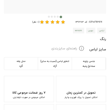
star
star
star
star
star
GP-8FX6VH - کد 137484
(0 نظر)
لباس
دورس
venom
رنگ
راهنمای سایزبندی
info
سایز لباس
جنس پارچه
تنخور لباس (نسبت به سایز)
مدل یقه
سه نخ پنبه
آزاد
گرد
تحویل در کمترین زمان
۷ روز ضمانت مرجوعی کالا
امکان تحویل با پیک فوری و چاپار
امکان مرجوعی در صورت نارضایتی