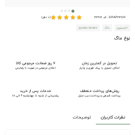
star
star
star
star
star
GP-AF44UH - کد 43616
(0 نظر)
اکسسوری
ماگ
jujutsu kaisen
نوع ماگ
تحویل در کمترین زمان
۷ روز ضمانت مرجوعی کالا
امکان تحویل با پیک فوری و چاپار
امکان مرجوعی در صورت نا رضایتی
روش‌های پرداخت منعطف
خدمات پس از خرید
پرداخت قسطی و پرداخت درب منزل
پشتیبانی از شنبه تا چهارشنبه 9 الی 18
نظرات کاربران
توضیحات