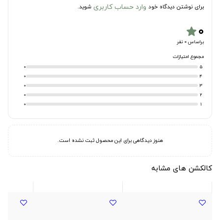
وارد حساب کاربری
برای نوشتن دیدگاه خود
شوید.
۰
star
براساس 0 نفر
مجموع امتیازات
0
5
0
4
0
3
0
2
0
1
هنوز دیدگاهی برای این محصول ثبت نشده است.
کالکشن های مشابه