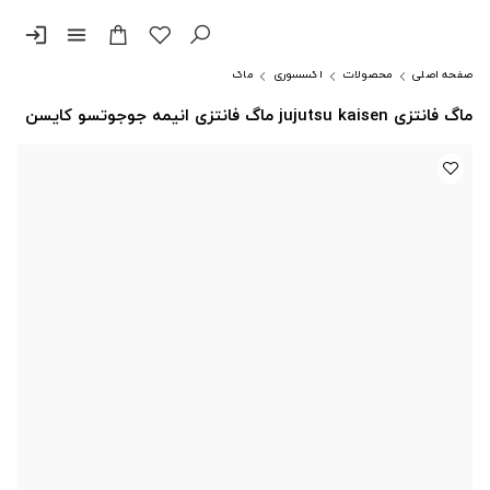
login
menu
صفحه اصلی
محصولات
اکسسوری
ماگ
ماگ فانتزی jujutsu kaisen ماگ فانتزی انیمه جوجوتسو کایسن