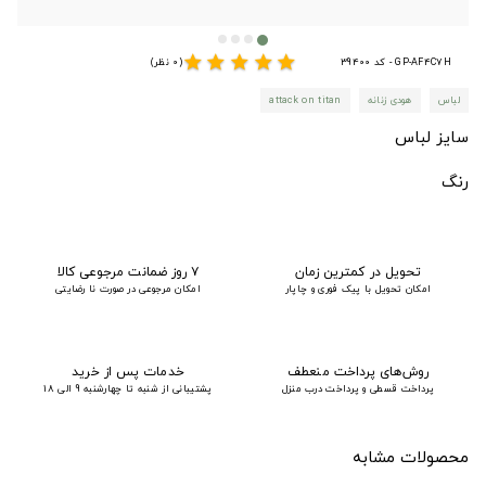
star
star
star
star
star
GP-AF4C7H - کد 39400
(0 نظر)
لباس
هودی زنانه
attack on titan
سایز لباس
رنگ
تحویل در کمترین زمان
۷ روز ضمانت مرجوعی کالا
امکان تحویل با پیک فوری و چاپار
امکان مرجوعی در صورت نا رضایتی
روش‌های پرداخت منعطف
خدمات پس از خرید
پرداخت قسطی و پرداخت درب منزل
پشتیبانی از شنبه تا چهارشنبه 9 الی 18
محصولات مشابه