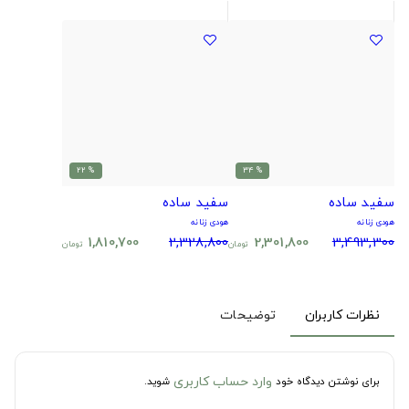
% 22
% 34
سفید ساده
سفید ساده
هودی زنانه
هودی زنانه
1,810,700
2,328,800
2,301,800
3,493,300
تومان
تومان
نظرات کاربران
توضیحات
وارد حساب کاربری
برای نوشتن دیدگاه خود
شوید.