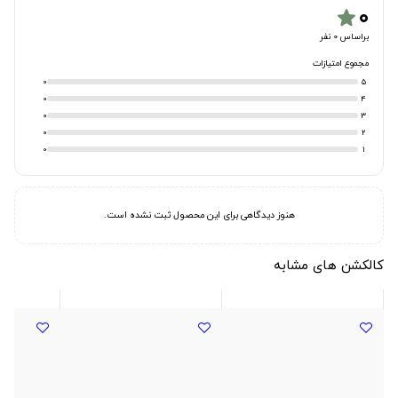
۰
star
براساس 0 نفر
مجموع امتیازات
0
5
0
4
0
3
0
2
0
1
هنوز دیدگاهی برای این محصول ثبت نشده است.
کالکشن های مشابه