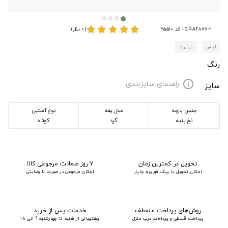
star
star
star
star
star
GP-AF877H - کد 35510
(0 نظر)
لباس
تیشرت
رنگ
راهنمای سایزبندی
info
سایز
جنس پارچه
مدل یقه
نوع آستین
نخ پنبه
گرد
کوتاه
تحویل در کمترین زمان
۷ روز ضمانت مرجوعی کالا
امکان تحویل با پیک فوری و چاپار
امکان مرجوعی در صورت نا رضایتی
روش‌های پرداخت منعطف
خدمات پس از خرید
پرداخت قسطی و پرداخت درب منزل
پشتیبانی از شنبه تا چهارشنبه 9 الی 18