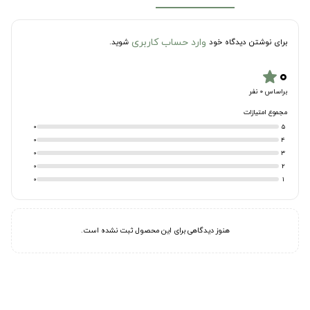
وارد حساب کاربری
برای نوشتن دیدگاه خود
شوید.
۰
star
براساس 0 نفر
مجموع امتیازات
0
5
0
4
0
3
0
2
0
1
هنوز دیدگاهی برای این محصول ثبت نشده است.