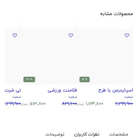
محصولات مشابه
% 38
% 51
اسپایدرمن با طرح
فلامنت ورزشی
تی شرت سی
تیشرت
تیشرت
تیشرت
2,299,900
513,800
831,600
1,124,800
2,299,900
تومان
تومان
مشخصات
نظرات کاربران
توضیحات