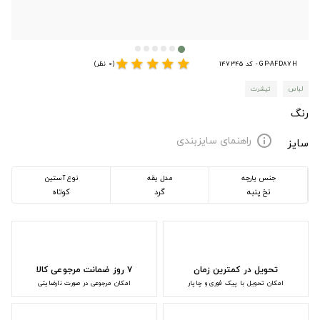
star
star
star
star
star
GP-AFD87H - کد 147345
(0 نظر)
لباس
تیشرت
رنگ
راهنمای سایزبندی
info
سایز
جنس پارچه
مدل یقه
نوع آستین
نخ پنبه
گرد
کوتاه
تحویل در کمترین زمان
۷ روز ضمانت مرجوعی کالا
امکان تحویل با پیک فوری و چاپار
امکان مرجوعی در صورت نارضایتی