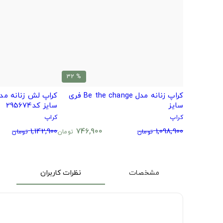
% 32
کراپ زنانه مدل Be the change فری
سایز
سایز کد295674
کراپ
کراپ
1,142,900
746,900
1,098,900
تومان
تومان
تومان
مشخصات
نظرات کاربران