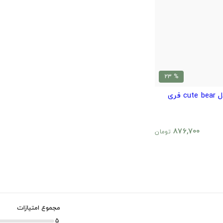
% 23
کراپ لش زنانه مدل cute bear فری
876,700
تومان
مجموع امتیازات
5