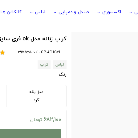
ی
اکسسوری
صندل و دمپایی
لباس
کالکشن ها
keyboard_arrow_down
keyboard_arrow_down
keyboard_arrow_down
keyboard_arrow_down
کراپ زنانه مدل ok فری سایز
GP-AFHC7H - کد 295565
star
لباس
کراپ
رنگ
مدل یقه
گرد
682,100
تومان