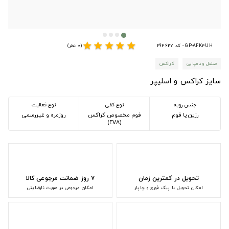
star
star
star
star
star
GP-AFK4UH - کد 294627
(0 نظر)
صندل و دمپایی
کراکس
سایز کراکس و اسلیپر
جنس رویه
نوع کفی
نوع فعالیت
رزین یا فوم
فوم مخصوص کراکس
روزمره و غیررسمی
(EVA)
تحویل در کمترین زمان
۷ روز ضمانت مرجوعی کالا
امکان تحویل با پیک فوری و چاپار
امکان مرجوعی در صورت نارضایتی