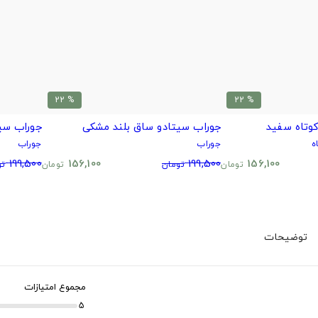
% 22
% 22
وتاه سفید
جوراب سیتادو ساق بلند مشکی
جوراب سی
ه
جوراب
جوراب
199,500
156,100
199,500
156,100
تومان
تومان
تومان
تو
توضیحات
مجموع امتیازات
5