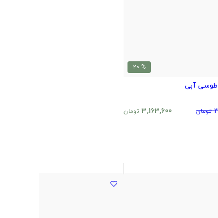
% 20
طوسی آبی
3,163,600
3
تومان
تومان