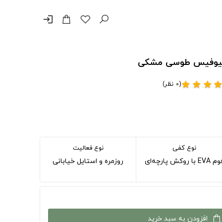
login
نیوفیس طوسی مشکی
(0 نظر)
star
star
star
sta
نوع کفی
نوع فعالیت
EVA با روکش پارچه‌ای
روزمره و استایل خیابانی
افزودن به سبد خرید