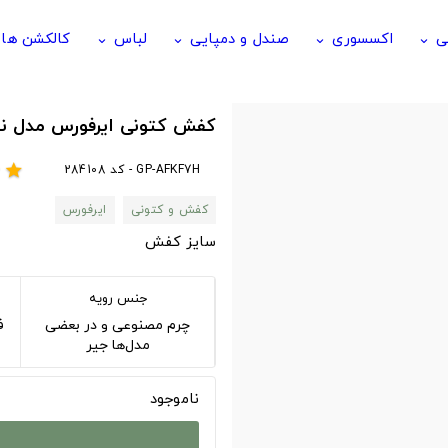
ی
اکسسوری
صندل و دمپایی
لباس
کالکشن ها
keyboard_arrow_down
keyboard_arrow_down
keyboard_arrow_down
keyboard_arrow_down
کفش کتونی ایرفورس مدل 
GP-AFKF7H - کد 284108
r
star
کفش و کتونی
ایرفورس
سایز کفش
جنس رویه
چرم مصنوعی و در بعضی
فوم 
مدل‌ها جیر
ناموجود