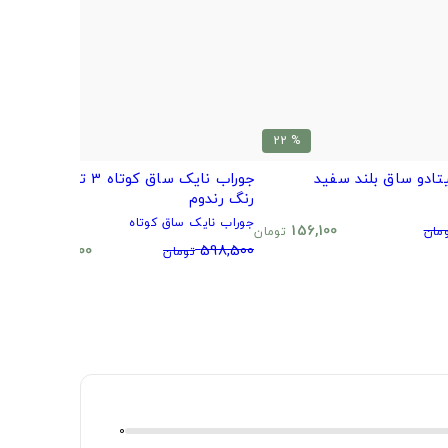
% 20
% 22
تادو ساق بلند سفید
جوراب نایک ساق کوتاه 3 تایی طرح و
ب
رنگ رندوم
م
جوراب نایک ساق کوتاه
0
156,100
مان
تومان
480,500
598,500
تومان
تومان
0