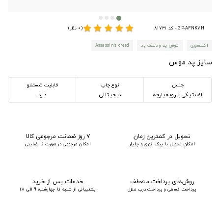
star
star
star
star
star
GP-AFNK7H - کد 81731
(0 نظر)
اکسسوری
موس پد و دسک پد
Assassin's creed
سایز پد موس
جنس
نوع چاپ
قابلیت شستشو
لاستیکی با رویه پارچه
دیجیتالی
دارد
تحویل در کمترین زمان
۷ روز ضمانت مرجوعی کالا
امکان تحویل با پیک فوری و چاپار
امکان مرجوعی در صورت نا رضایتی
روش‌های پرداخت منعطف
خدمات پس از خرید
پرداخت قسطی و پرداخت درب منزل
پشتیبانی از شنبه تا چهارشنبه 9 الی 18