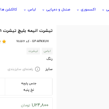
ی
اکسسوری
صندل و دمپایی
لباس
کالکشن ها
keyboard_arrow_down
keyboard_arrow_down
keyboard_arrow_down
keyboard_arrow_down
تیشرت انیمه بلیچ تیشرت bleach
GP-AFNXUH - کد 78516
ar
star
لباس
تیشرت
رنگ
سایز
راهنمای سایزبندی
info
جنس پارچه
نخ پنبه
1,124,800
تومان