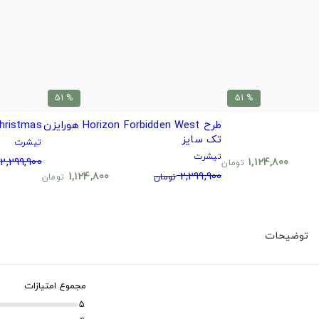
% 51
% 51
طرح Horizon Forbidden West هورایزن
 Christmas
تک سایز
تیشرت
تیشرت
2,299,900
1,124,800
تومان
1,124,800
2,299,900
تومان
تومان
توضیحات
مجموع امتیازات
5