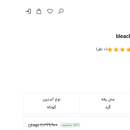
login
(0 نظر)
star
star
star
st
مدل یقه
نوع آستین
گرد
کوتاه
2,299,900 تومان
52٪ تخفیف