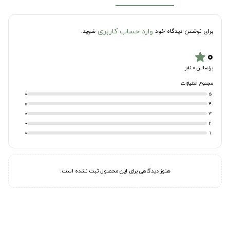
وارد حساب کاربری
برای نوشتن دیدگاه خود
شوید.
۰
star
براساس 0 نفر
مجموع امتیازات
0
5
0
4
0
3
0
2
0
1
هنوز دیدگاهی برای این محصول ثبت نشده است.