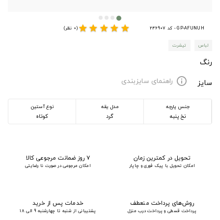
star
star
star
star
star
GP-AFUNUH - کد 246907
(0 نظر)
لباس
تیشرت
رنگ
راهنمای سایزبندی
info
سایز
جنس پارچه
مدل یقه
نوع آستین
نخ پنبه
گرد
کوتاه
تحویل در کمترین زمان
۷ روز ضمانت مرجوعی کالا
امکان تحویل با پیک فوری و چاپار
امکان مرجوعی در صورت نا رضایتی
روش‌های پرداخت منعطف
خدمات پس از خرید
پرداخت قسطی و پرداخت درب منزل
پشتیبانی از شنبه تا چهارشنبه 9 الی 18