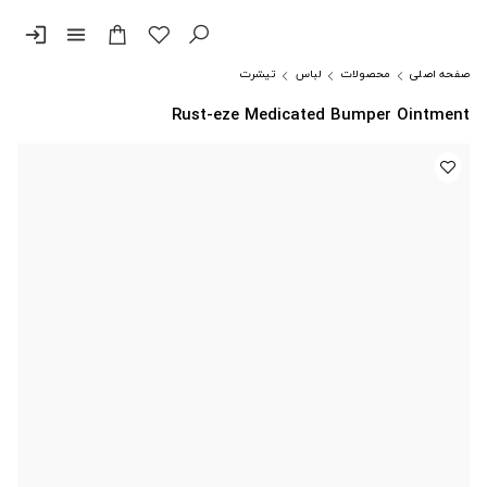
login
menu
صفحه اصلی
محصولات
لباس
تیشرت
Rust-eze Medicated Bumper Ointment