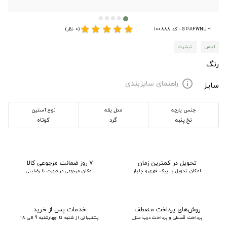
star
star
star
star
star
GP-AFWNUH - کد 100888
(0 نظر)
لباس
تیشرت
رنگ
راهنمای سایزبندی
info
سایز
جنس پارچه
مدل یقه
نوع آستین
نخ پنبه
گرد
کوتاه
تحویل در کمترین زمان
۷ روز ضمانت مرجوعی کالا
امکان تحویل با پیک فوری و چاپار
امکان مرجوعی در صورت نا رضایتی
روش‌های پرداخت منعطف
خدمات پس از خرید
پرداخت قسطی و پرداخت درب منزل
پشتیبانی از شنبه تا چهارشنبه 9 الی 18