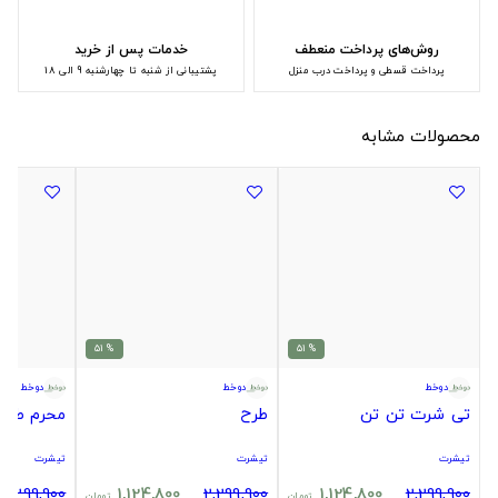
روش‌های پرداخت منعطف
خدمات پس از خرید
پرداخت قسطی و پرداخت درب منزل
پشتیبانی از شنبه تا چهارشنبه 9 الی 18
محصولات مشابه
% 51
% 51
دوخط
دوخط
دوخط
تی شرت تن تن
طرح
محرم طرح
تیشرت
تیشرت
تیشرت
2,299,900
1,124,800
2,299,900
1,124,800
2,299,900
تومان
تومان