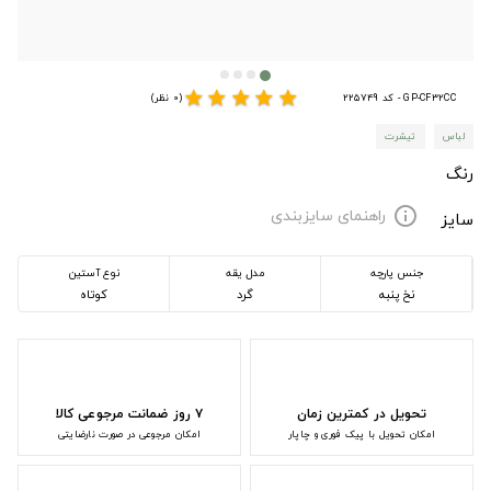
star
star
star
star
star
GP-CF32CC - کد 225749
(0 نظر)
لباس
تیشرت
رنگ
راهنمای سایزبندی
info
سایز
جنس پارچه
مدل یقه
نوع آستین
نخ پنبه
گرد
کوتاه
تحویل در کمترین زمان
۷ روز ضمانت مرجوعی کالا
امکان تحویل با پیک فوری و چاپار
امکان مرجوعی در صورت نارضایتی