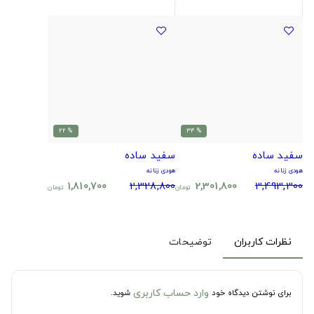
% 22
% 34
سفید ساده
سفید ساده
هودی زنانه
هودی زنانه
1,810,700
2,328,800
2,301,800
3,493,300
تومان
تومان
نظرات کاربران
توضیحات
وارد حساب کاربری
برای نوشتن دیدگاه خود
شوید.