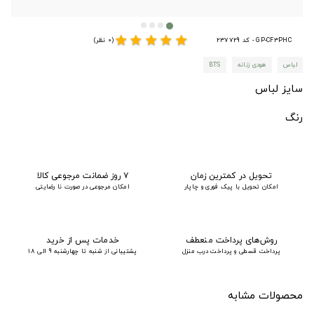
star
star
star
star
star
GP-CF3PHC - کد 237729
(0 نظر)
لباس
هودی زنانه
BTS
سایز لباس
رنگ
تحویل در کمترین زمان
۷ روز ضمانت مرجوعی کالا
امکان تحویل با پیک فوری و چاپار
امکان مرجوعی در صورت نا رضایتی
روش‌های پرداخت منعطف
خدمات پس از خرید
پرداخت قسطی و پرداخت درب منزل
پشتیبانی از شنبه تا چهارشنبه 9 الی 18
محصولات مشابه