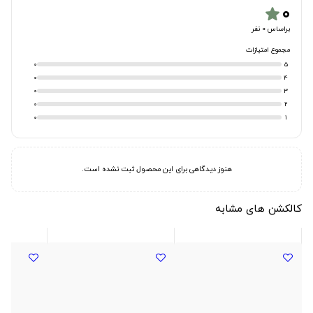
۰
star
براساس 0 نفر
مجموع امتیازات
0
5
0
4
0
3
0
2
0
1
هنوز دیدگاهی برای این محصول ثبت نشده است.
کالکشن های مشابه