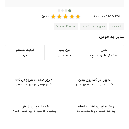
star
star
star
star
star
GP-CF4ZCC - کد 69105
(0 نظر)
اکسسوری
موس پد و دسک پد
Mortal Kombat
سایز پد موس
جنس
نوع چاپ
قابلیت شستشو
لاستیکی با رویه پارچه
دیجیتالی
دارد
تحویل در کمترین زمان
۷ روز ضمانت مرجوعی کالا
امکان تحویل با پیک فوری و چاپار
امکان مرجوعی در صورت نا رضایتی
روش‌های پرداخت منعطف
خدمات پس از خرید
پرداخت قسطی و پرداخت درب منزل
پشتیبانی از شنبه تا چهارشنبه 9 الی 18