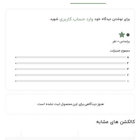
وارد حساب کاربری
برای نوشتن دیدگاه خود
شوید.
۰
star
براساس 0 نفر
مجموع امتیازات
0
5
0
4
0
3
0
2
0
1
هنوز دیدگاهی برای این محصول ثبت نشده است.
کالکشن های مشابه