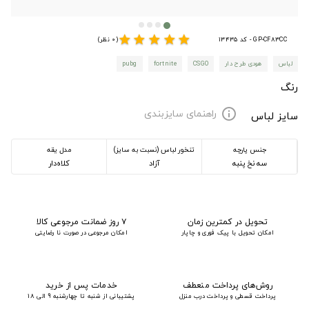
star
star
star
star
star
GP-CF83CC - کد 13435
(0 نظر)
لباس
هودی طرح دار
CSGO
fortnite
pubg
رنگ
راهنمای سایزبندی
info
سایز لباس
جنس پارچه
تنخور لباس (نسبت به سایز)
مدل یقه
سه نخ پنبه
آزاد
کلاه‌دار
تحویل در کمترین زمان
۷ روز ضمانت مرجوعی کالا
امکان تحویل با پیک فوری و چاپار
امکان مرجوعی در صورت نا رضایتی
روش‌های پرداخت منعطف
خدمات پس از خرید
پرداخت قسطی و پرداخت درب منزل
پشتیبانی از شنبه تا چهارشنبه 9 الی 18