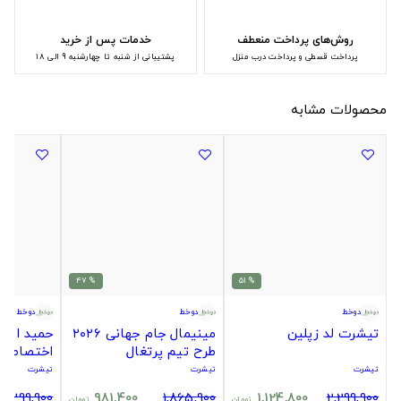
روش‌های پرداخت منعطف
خدمات پس از خرید
پرداخت قسطی و پرداخت درب منزل
پشتیبانی از شنبه تا چهارشنبه 9 الی 18
محصولات مشابه
% 47
% 51
دوخط
دوخط
دوخط
تیشرت لد زپلین
مینیمال جام جهانی ۲۰۲۶
حمید اسک
طرح تیم پرتغال
اختصاصی
تیشرت
تیشرت
تیشرت
2,299,900
981,400
1,865,900
1,124,800
2,299,900
تومان
تومان