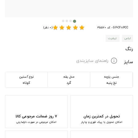
star
star
star
star
star
GP-CF8PCC - کد 35570
(0 نظر)
لباس
تیشرت
رنگ
راهنمای سایزبندی
info
سایز
جنس پارچه
مدل یقه
نوع آستین
نخ پنبه
گرد
کوتاه
تحویل در کمترین زمان
۷ روز ضمانت مرجوعی کالا
امکان تحویل با پیک فوری و چاپار
امکان مرجوعی در صورت نارضایتی