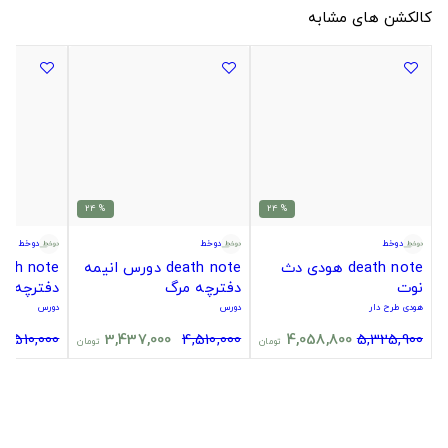
کالکشن های مشابه
% 24
% 24
دوخط
دوخط
دوخط
death note هودی دث
death note دورس انیمه
نوت
دفترچه مرگ
دفترچه م
هودی طرح دار
دورس
دورس
4,510,000
3,437,000
4,510,000
4,058,800
5,325,900
تومان
تومان