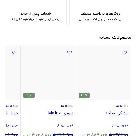
روش‌های پرداخت منعطف
خدمات پس از خرید
پرداخت قسطی و پرداخت درب منزل
پشتیبانی از شنبه تا چهارشنبه 9 الی 18
محصولات مشابه
% 24
% 24
دوخط
دوخط
دوخط
مشکی ساده
هودی Matrix
دوتا طرح لوگو
هودی طرح دار
هودی طرح دار
هودی طرح دار
5,325,900
4,058,800
5,325,900
3,884,000
5,097,300
تومان
تومان