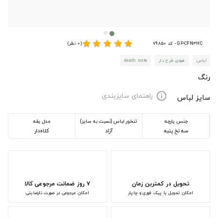
star
star
star
star
star
GP-CFN3HC - کد 79850
(0 نظر)
لباس
هودی طرح دار
death note
رنگ
راهنمای سایزبندی
info
سایز لباس
جنس پارچه
تنخور لباس (نسبت به سایز)
مدل یقه
سه نخ پنبه
آزاد
کلاه‌دار
تحویل در کمترین زمان
۷ روز ضمانت مرجوعی کالا
امکان تحویل با پیک فوری و چاپار
امکان مرجوعی در صورت نارضایتی