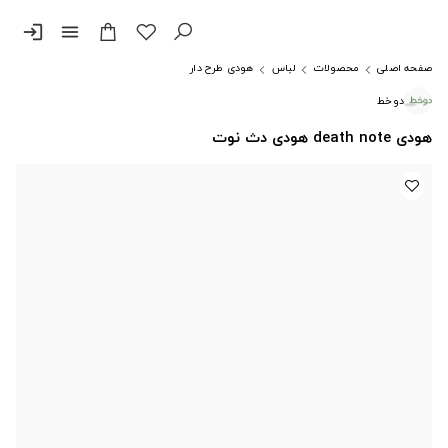
login
menu
صفحه اصلی
محصولات
لباس
هودی طرح دار
دوخط
هودی death note هودی دث نوت