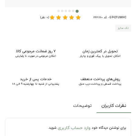
star
star
star
star
star
GP-CFUMHC - کد 262170
(0 نظر)
تک سایز
تحویل در کمترین زمان
۷ روز ضمانت مرجوعی کالا
امکان تحویل با پیک فوری و چاپار
امکان مرجوعی در صورت نا رضایتی
روش‌های پرداخت منعطف
خدمات پس از خرید
پرداخت قسطی و پرداخت درب منزل
پشتیبانی از شنبه تا چهارشنبه 9 الی 18
نظرات کاربران
توضیحات
وارد حساب کاربری
برای نوشتن دیدگاه خود
شوید.