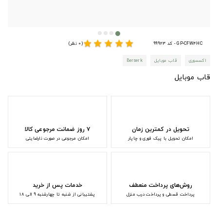
star
star
star
star
star
GP-CFW4HC - کد 99923
(0 نظر)
اکسسوری
قاب موبایل
Berserk
قاب موبایل
تحویل در کمترین زمان
۷ روز ضمانت مرجوعی کالا
امکان تحویل با پیک فوری و چاپار
امکان مرجوعی در صورت نارضایتی
روش‌های پرداخت منعطف
خدمات پس از خرید
پرداخت قسطی و پرداخت درب منزل
پشتیبانی از شنبه تا چهارشنبه 9 الی 18