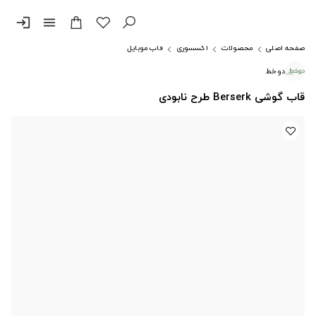
login
menu
صفحه اصلی
محصولات
اکسسوری
قاب موبایل
دوخط
قاب گوشی Berserk طرح نابودی