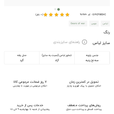
star
star
star
star
star
GP-CFWEHC - کد 97936
(0 نظر)
لباس
دورس
Gears of war
رنگ
راهنمای سایزبندی
info
سایز لباس
جنس پارچه
تنخور لباس (نسبت به سایز)
مدل یقه
سه نخ پنبه
آزاد
گرد
تحویل در کمترین زمان
۷ روز ضمانت مرجوعی کالا
امکان تحویل با پیک فوری و چاپار
امکان مرجوعی در صورت نا رضایتی
روش‌های پرداخت منعطف
خدمات پس از خرید
پرداخت قسطی و پرداخت درب منزل
پشتیبانی از شنبه تا چهارشنبه 9 الی 18