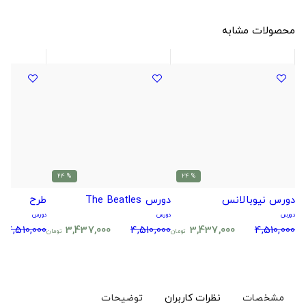
محصولات مشابه
% 24
% 24
دورس نیوبالانس
دورس The Beatles
طرح
دورس
دورس
دورس
4,510,000
3,437,000
4,510,000
3,437,000
4,510,000
تومان
تومان
مشخصات
نظرات کاربران
توضیحات