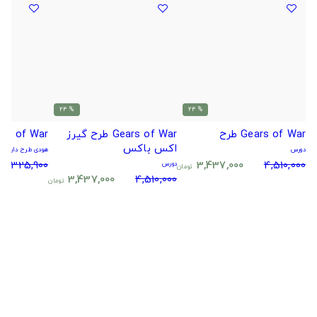
% 24
% 24
Gears of War طرح
Gears of War طرح گیرز
Gears of War
اکس باکس
دورس
هودی طرح دار
5,325,900
3,437,000
4,510,000
دورس
تومان
3,437,000
4,510,000
تومان