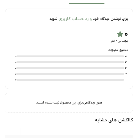
وارد حساب کاربری
برای نوشتن دیدگاه خود
شوید.
۰
star
براساس 0 نفر
مجموع امتیازات
0
5
0
4
0
3
0
2
0
1
هنوز دیدگاهی برای این محصول ثبت نشده است.
کالکشن های مشابه