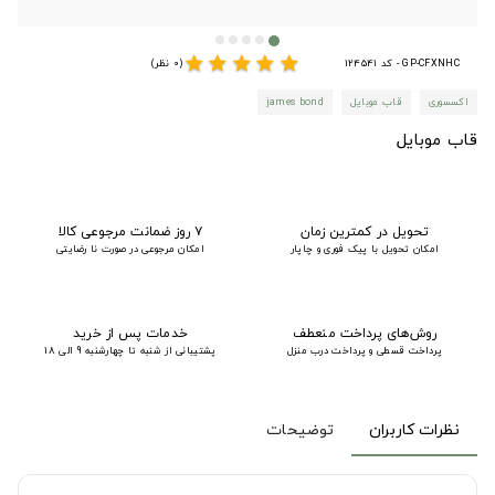
star
star
star
star
star
GP-CFXNHC - کد 124541
(0 نظر)
اکسسوری
قاب موبایل
james bond
قاب موبایل
تحویل در کمترین زمان
۷ روز ضمانت مرجوعی کالا
امکان تحویل با پیک فوری و چاپار
امکان مرجوعی در صورت نا رضایتی
روش‌های پرداخت منعطف
خدمات پس از خرید
پرداخت قسطی و پرداخت درب منزل
پشتیبانی از شنبه تا چهارشنبه 9 الی 18
نظرات کاربران
توضیحات