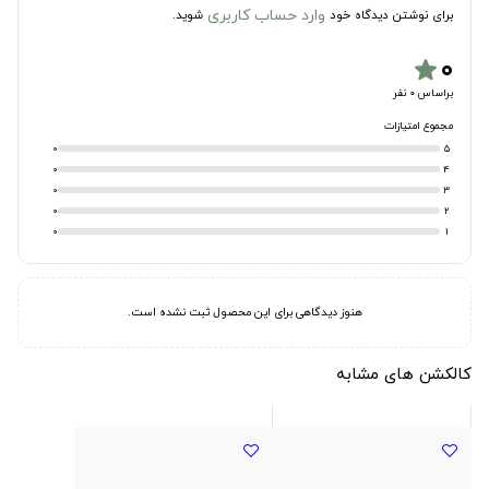
وارد حساب کاربری
برای نوشتن دیدگاه خود
شوید.
۰
star
براساس 0 نفر
مجموع امتیازات
0
5
0
4
0
3
0
2
0
1
هنوز دیدگاهی برای این محصول ثبت نشده است.
کالکشن های مشابه