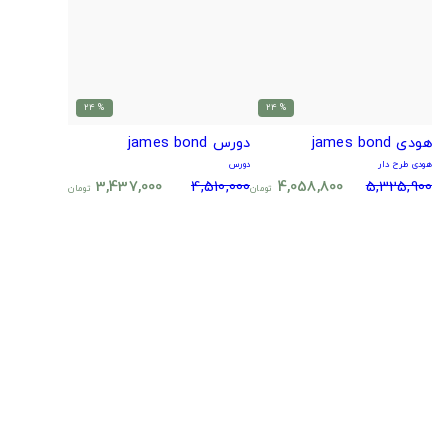
% 24
% 24
هودی james bond
دورس james bond
هودی طرح دار
دورس
3,437,000
4,510,000
4,058,800
5,325,900
تومان
تومان