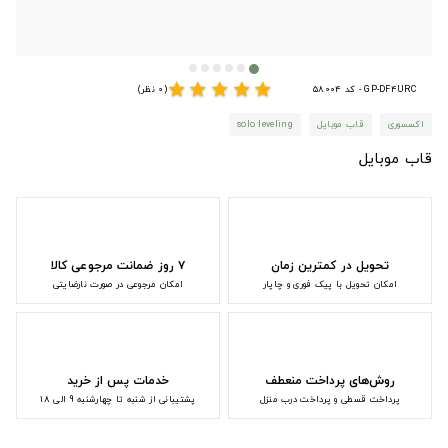
star
star
star
star
star
GP-DF4URC - کد 58004
(0 نظر)
اکسسوری
قاب موبایل
solo leveling
قاب موبایل
تحویل در کمترین زمان
۷ روز ضمانت مرجوعی کالا
امکان تحویل با پیک فوری و چاپار
امکان مرجوعی در صورت نارضایتی
روش‌های پرداخت منعطف
خدمات پس از خرید
پرداخت قسطی و پرداخت درب منزل
پشتیبانی از شنبه تا چهارشنبه 9 الی 18